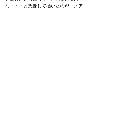
な・・・と想像して描いたのが「ノア
おじさん」です。
ルピナスの美しく咲く野原は、激しい
雨が降りました。