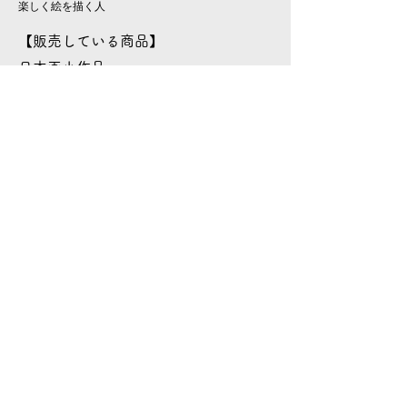
楽しく絵を描く人
【販売している商品】
日本画小作品、
雑貨、ポストカード、絵本、カレンダ
ー（期間限定）
Pinkoi
irotoridorinoyume
【販売している商品】
日本画作品（展示会出品作品）
​一部雑貨