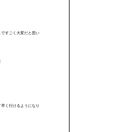
まですごく大変だと思い
な
。
ド早く行けるようになり