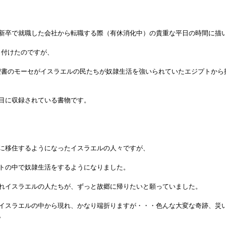
新卒で就職した会社から転職する際（有休消化中）の貴重な平日の時間に描
」と付けたのですが、
旧約聖書のモーセがイスラエルの民たちが奴隷生活を強いられていたエジプトか
目に収録されている書物です。
に移住するようになったイスラエルの人々ですが、
トの中で奴隷生活をするようになりました。
れイスラエルの人たちが、ずっと故郷に帰りたいと願っていました。
イスラエルの中から現れ、かなり端折りますが・・・色んな大変な奇跡、災
。