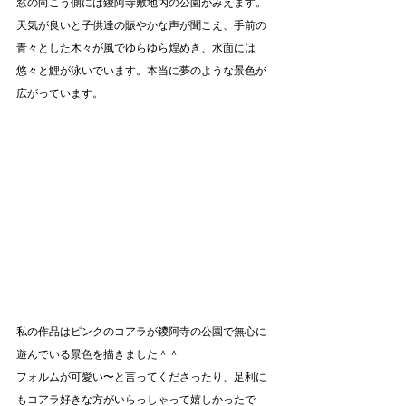
窓の向こう側には鑁阿寺敷地内の公園がみえます。
天気が良いと子供達の賑やかな声が聞こえ、手前の
青々とした木々が風でゆらゆら煌めき、水面には
悠々と鯉が泳いでいます。本当に夢のような景色が
広がっています。
私の作品はピンクのコアラが鑁阿寺の公園で無心に
遊んでいる景色を描きました＾＾
フォルムが可愛い〜と言ってくださったり、足利に
もコアラ好きな方がいらっしゃって嬉しかったで