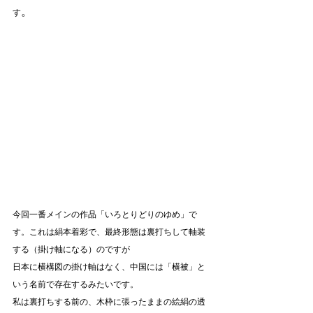
。
す
今回一番メインの作品「いろとりどりのゆめ」で
す。これは絹本着彩で、最終形態は裏打ちして軸装
する（掛け軸になる）のですが
日本に横構図の掛け軸はなく、中国には「横被」と
いう名前で存在するみたいです。
私は裏打ちする前の、木枠に張ったままの絵絹の透