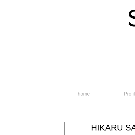
home
Profi
HIKARU SAI