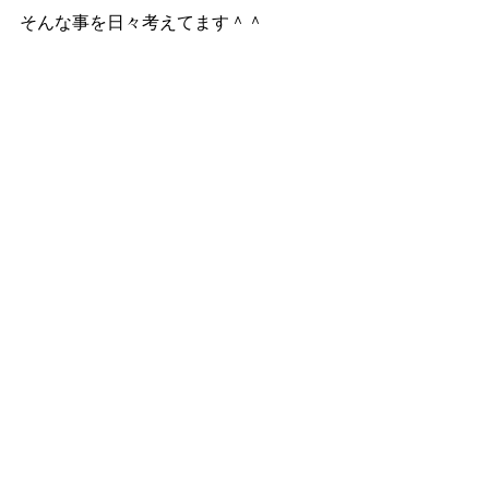
そんな事を日々考えてます＾＾
私は空の絵師、星座を作る少年にいつ
か会って見たいです。
その二人の他にもまだまだ空には偉大
なクリエーターが隠れているかもしれ
ません。
見つけたらまた絵にして皆さんに発表
しますね〜