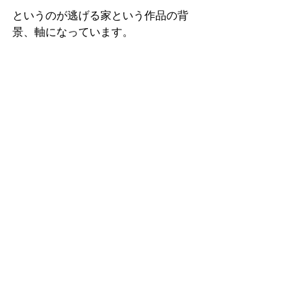
というのが逃げる家という作品の背
景、軸になっています。
私は正直、人によっては不快や誤解を
生みそうなテーマの「逃げる家」を発
表するのを迷いましたが・・・。いい
や！出してしまえ！と思って現在個展
で展示しております。
実物は金箔と岩絵具がギラギラしてい
て、とてもゴージャスで可愛い作品で
す。
では家が逃げないためにはどうしたら
よかったのか。